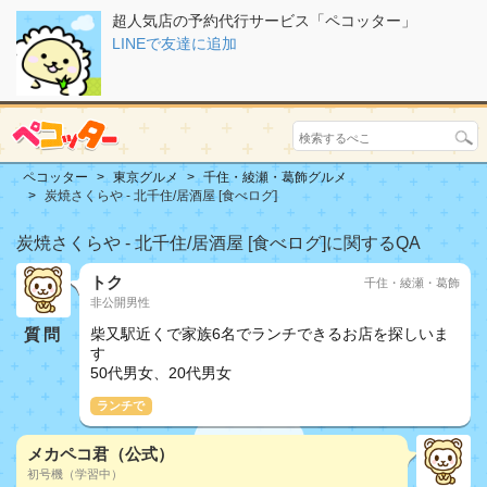
超人気店の予約代行サービス「ペコッター」
LINEで友達に追加
ペコッター
東京グルメ
千住・綾瀬・葛飾グルメ
炭焼さくらや - 北千住/居酒屋 [食べログ]
炭焼さくらや - 北千住/居酒屋 [食べログ]に関するQA
トク
千住・綾瀬・葛飾
非公開男性
質問
柴又駅近くで家族6名でランチできるお店を探しいま
す
50代男女、20代男女
ランチで
メカペコ君（公式）
初号機（学習中）