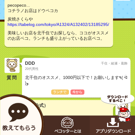
pecopeco...
コチラノお店はドウペコカ
炭焼さくらや
https://tabelog.com/tokyo/A1324/A132402/13185295/
美味しいお店を北千住でお探しなら、ココがオススメ
のお店ペコ。ランチも盛り上がっているお店ペコ。
DDD
千住・綾瀬・葛飾
20代男性
質問
北千住のオススメ、1000円以下で！お願いします٩( ᐛ
)و
おしどり夫婦
ランチで
今から
メカペコ君（公式）
初号機（学習中）
pecopeco...
コチラノお店はドウペコカ
炭焼さくらや