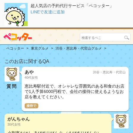
超人気店の予約代行サービス「ペコッター」
LINEで友達に追加
ペコッター
東京グルメ
渋谷・恵比寿・代官山グルメ
このお店に関するQA
あや
渋谷・恵比寿・代官山
40代女性
質問
恵比寿駅付近で、オシャレな雰囲気のある和食のお店
で1人予算6000円程で、会社の接待に使えるようなお
店を教えてください。
接待で
がんちゃん
30代女性