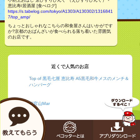
小割烹おはし ゑびすりびんぐ （えびすりびんぐ） -
恵比寿/居酒屋 [食べログ]
https://s.tabelog.com/tokyo/A1303/A130302/1316841
7/top_amp/
ちょっとおしゃれなこちらの和食屋さんはいかがです
か?京都のおばんざいが食べられる落ち着いた雰囲気
のお店です。
近くで人気のお店
Top of 黒毛七厘 恵比寿 A5黒毛和牛メスのメンチ＆
ハンバーグ
代官山Mar
ぐるなび - 大人のエキゾチック＆ラグジュアリー
【クンビラ】 噂の美鍋”ヒマラヤ鍋”とにかく効く