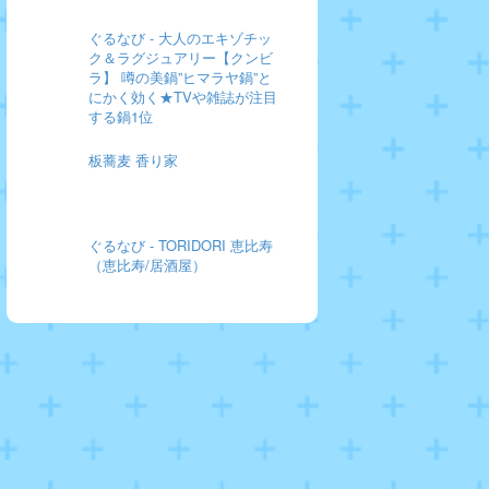
ぐるなび - 大人のエキゾチッ
ク＆ラグジュアリー【クンビ
ラ】 噂の美鍋”ヒマラヤ鍋”と
にかく効く★TVや雑誌が注目
する鍋1位
板蕎麦 香り家
ぐるなび - TORIDORI 恵比寿
（恵比寿/居酒屋）