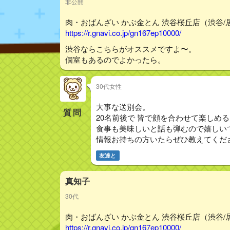
非公開
肉・おばんざい かぶ金とん 渋谷桜丘店（渋谷/居
https://r.gnavi.co.jp/gn167ep10000/
渋谷ならこちらがオススメですよ〜。
個室もあるのでよかったら。
30代女性
大事な送別会。
質問
20名前後で 皆で顔を合わせて楽しめ
食事も美味しいと話も弾むので嬉しい
情報お持ちの方いたらぜひ教えてくださ
友達と
真知子
30代
肉・おばんざい かぶ金とん 渋谷桜丘店（渋谷/居
https://r.gnavi.co.jp/gn167ep10000/