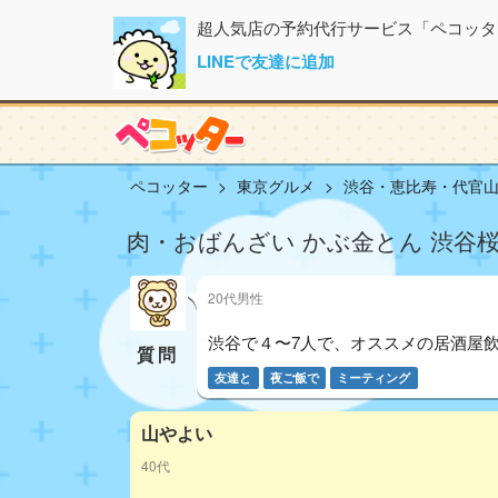
超人気店の予約代行サービス「ペコッタ
LINEで友達に追加
ペコッター
東京グルメ
渋谷・恵比寿・代官
肉・おばんざい かぶ金とん 渋谷桜
20代男性
渋谷で４〜7人で、オススメの居酒屋飲み
質問
友達と
夜ご飯で
ミーティング
山やよい
40代