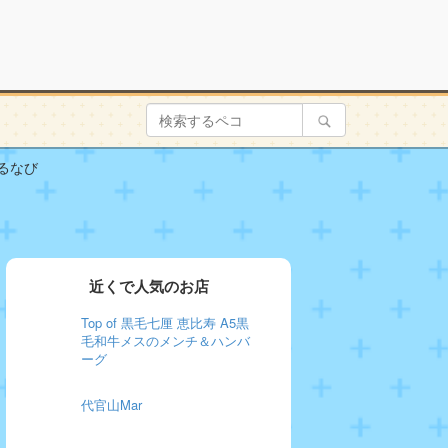
ぐるなび
近くで人気のお店
Top of 黒毛七厘 恵比寿 A5黒
毛和牛メスのメンチ＆ハンバ
ーグ
代官山Mar