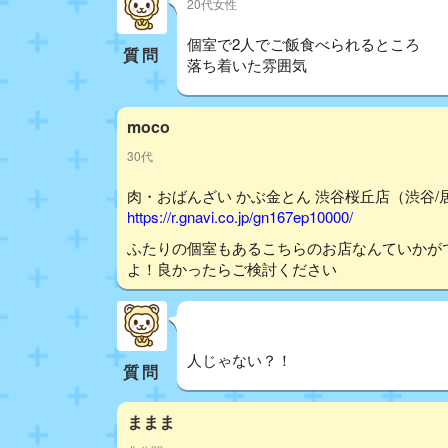
20代女性
個室で2人でご飯食べられるところ
質問
落ち着いた雰囲気
moco
30代
肉・おばんざい かぶ金とん 渋谷桜丘店（渋谷/居
https://r.gnavi.co.jp/gn167ep10000/
ふたりの個室もあるこちらのお店なんていかが
よ！良かったらご検討ください
人じゃない？！
質問
ままま