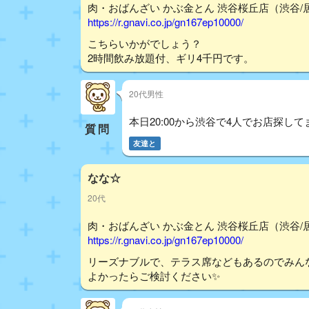
肉・おばんざい かぶ金とん 渋谷桜丘店（渋谷/居
https://r.gnavi.co.jp/gn167ep10000/
こちらいかがでしょう？
2時間飲み放題付、ギリ4千円です。
20代男性
本日20:00から渋谷で4人でお店探して
質問
友達と
なな☆
20代
肉・おばんざい かぶ金とん 渋谷桜丘店（渋谷/居
https://r.gnavi.co.jp/gn167ep10000/
リーズナブルで、テラス席などもあるのでみん
よかったらご検討ください✨