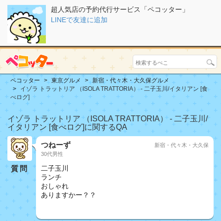
超人気店の予約代行サービス「ペコッター」
LINEで友達に追加
ペコッター
東京グルメ
新宿・代々木・大久保グルメ
イゾラ トラットリア （ISOLA TRATTORIA） - 二子玉川/イタリアン [食
べログ]
イゾラ トラットリア （ISOLA TRATTORIA） - 二子玉川/
イタリアン [食べログ]に関するQA
つねーず
新宿・代々木・大久保
30代男性
質問
二子玉川
ランチ
おしゃれ
ありますかー？？
おしどり夫婦