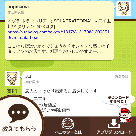
aripmama
非公開女性
イゾラ トラットリア （ISOLA TRATTORIA） - 二子玉
川/イタリアン [食べログ]
https://s.tabelog.com/tokyo/A1317/A131708/1300551
0/#rst-data-head
ここのお店はいかがでしょうか？オシャレな感じのイ
タリアンのお店です。料理もおいしいですよー。
J.J.
東急沿線
30代男性
質問
恋人とまったり出来るお店探してます
・二子玉川
・カフェ/居酒屋
・距離が近い/横隣/個室
・静か
・ムード良し
よろしくお願いします