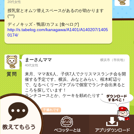
20代女性
授乳室とオムツ替えスペースがあるのが助かります
(^^)
ディノキッズ - 鴨居/カフェ [食べログ]
http://s.tabelog.com/kanagawa/A1401/A140207/1405
0174/
まーさんママ
横浜市（市街地）
40代女性
質問
来月、ママ友6人、子供7人でクリスマスランチ会を開
催する予定です。横浜、みなとみらい、桜木町辺り
で、なるべくリーズナブルで個室でランチ会出来ると
ころを探しています！
ランチコースとか、ケーキを頼めたりすると嬉しいで
す♪
友達と
子連れです
くまちゃん
30代女性