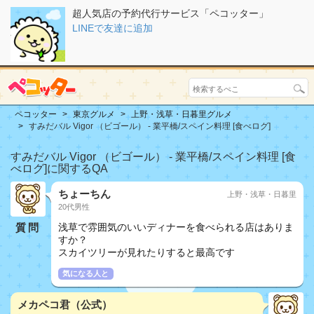
超人気店の予約代行サービス「ペコッター」
LINEで友達に追加
ペコッター
東京グルメ
上野・浅草・日暮里グルメ
すみだバル Vigor （ビゴール） - 業平橋/スペイン料理 [食べログ]
すみだバル Vigor （ビゴール） - 業平橋/スペイン料理 [食
べログ]に関するQA
ちょーちん
上野・浅草・日暮里
20代男性
質問
浅草で雰囲気のいいディナーを食べられる店はありま
すか？
スカイツリーが見れたりすると最高です
気になる人と
メカペコ君（公式）