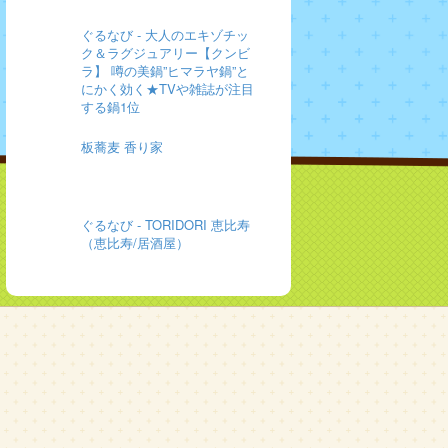
ぐるなび - 大人のエキゾチッ
ク＆ラグジュアリー【クンビ
ラ】 噂の美鍋”ヒマラヤ鍋”と
にかく効く★TVや雑誌が注目
する鍋1位
板蕎麦 香り家
ぐるなび - TORIDORI 恵比寿
（恵比寿/居酒屋）