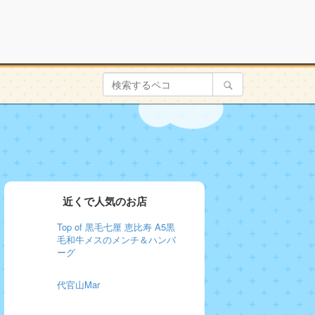
近くで人気のお店
Top of 黒毛七厘 恵比寿 A5黒
毛和牛メスのメンチ＆ハンバ
ーグ
代官山Mar