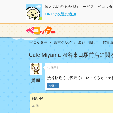
超人気店の予約代行サービス「ペコッタ
LINEで友達に追加
ペコッター
東京グルメ
渋谷・恵比寿・代官
Cafe Miyama 渋谷東口駅前店に関
40代男性
渋谷駅近くで夜遅くにやってるカフェ
質問
友達と
ゆいP
30代