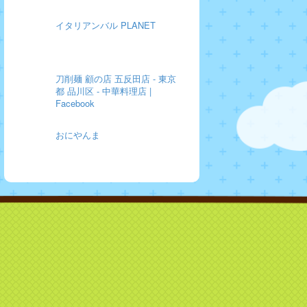
イタリアンバル PLANET
刀削麺 顧の店 五反田店 - 東京
都 品川区 - 中華料理店 |
Facebook
おにやんま