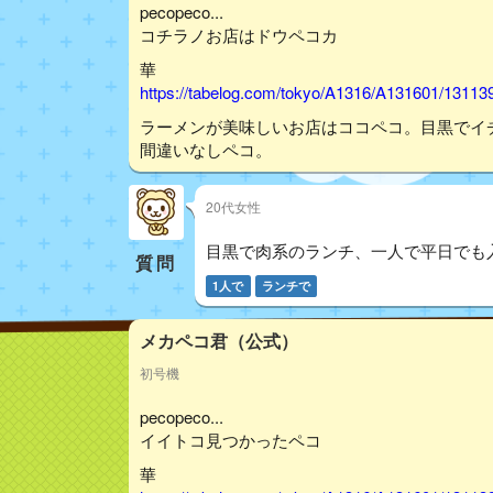
pecopeco...
コチラノお店はドウペコカ
華
https://tabelog.com/tokyo/A1316/A131601/13113
ラーメンが美味しいお店はココペコ。目黒でイ
間違いなしペコ。
20代女性
目黒で肉系のランチ、一人で平日でも
質問
1人で
ランチで
メカペコ君（公式）
初号機
pecopeco...
イイトコ見つかったペコ
華