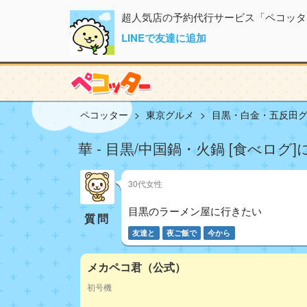
超人気店の予約代行サービス「ペコッタ
LINEで友達に追加
ペコッター
東京グルメ
目黒・白金・五反田
華 - 目黒/中国鍋・火鍋 [食べログ
30代女性
目黒のラーメン屋に行きたい
質問
友達と
夜ご飯で
今から
メカペコ君（公式）
初号機