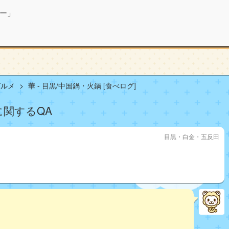
ー」
グルメ
華 - 目黒/中国鍋・火鍋 [食べログ]
]に関するQA
目黒・白金・五反田