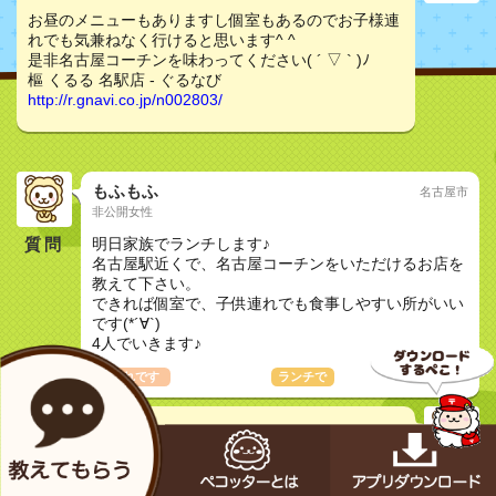
お昼のメニューもありますし個室もあるのでお子様連
れでも気兼ねなく行けると思います^ ^
是非名古屋コーチンを味わってください( ´ ▽ ` )ﾉ
樞 くるる 名駅店 - ぐるなび
http://r.gnavi.co.jp/n002803/
もふもふ
名古屋市
非公開女性
質問
明日家族でランチします♪
名古屋駅近くで、名古屋コーチンをいただけるお店を
教えて下さい。
できれば個室で、子供連れでも食事しやすい所がいい
です(*´∀`)
4人でいきます♪
子連れです
おしどり夫婦
ランチで
こぼりん
非公開女性
樞 くるる 名駅店 - ぐるなび