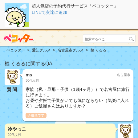
超人気店の予約代行サービス「ペコッター」
LINEで友達に追加
ペコッター
愛知グルメ
名古屋市グルメ
樞 くるる
樞 くるるに関するQA
ms
名古屋市
30代女性
質問
家族（私・旦那・子供（1歳4ヶ月））で名古屋に旅行
に行きます。
お昼や夕飯で子供がいても気にならない（気楽に入れ
る）ご飯屋さんはありますか？
子連れです
冷やっこ
20代女性