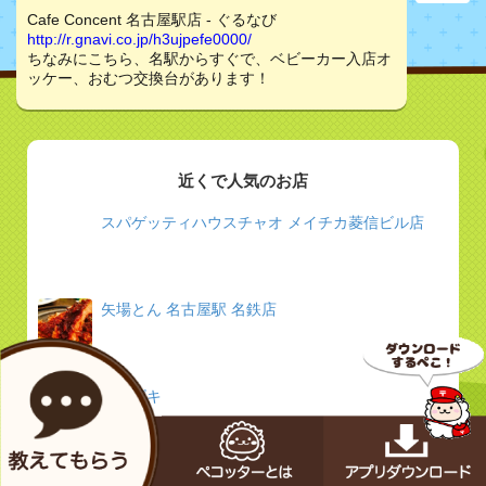
Cafe Concent 名古屋駅店 - ぐるなび
http://r.gnavi.co.jp/h3ujpefe0000/
ちなみにこちら、名駅からすぐで、ベビーカー入店オ
ッケー、おむつ交換台があります！
近くで人気のお店
スパゲッティハウスチャオ メイチカ菱信ビル店
矢場とん 名古屋駅 名鉄店
イチビキ
ぽってじ家