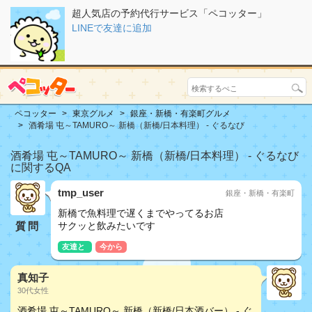
超人気店の予約代行サービス「ペコッター」
LINEで友達に追加
ペコッター
東京グルメ
銀座・新橋・有楽町グルメ
酒肴場 屯～TAMURO～ 新橋（新橋/日本料理） - ぐるなび
酒肴場 屯～TAMURO～ 新橋（新橋/日本料理） - ぐるなび
に関するQA
tmp_user
銀座・新橋・有楽町
新橋で魚料理で遅くまでやってるお店
質問
サクッと飲みたいです
友達と
今から
真知子
30代女性
酒肴場 屯～TAMURO～ 新橋（新橋/日本酒バー） - ぐ