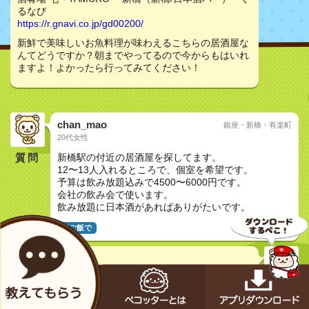
るなび
https://r.gnavi.co.jp/gd00200/
新鮮で美味しいお魚料理が味わえるこちらの居酒屋な
んてどうですか？朝までやってるので今からもはいれ
ますよ！よかったら行ってみてください！
chan_mao
銀座・新橋・有楽町
20代女性
質問
新橋駅の付近の居酒屋を探してます。
12〜13人入れるところで、個室を希望です。
予算は飲み放題込みで4500〜6000円です。
会社の飲み会で使います。
飲み放題に日本酒があればありがたいです。
夜ご飯で
ケロぴょん
30代女性
酒肴場 屯～TAMURO～ 新橋（新橋/日本料理） - ぐる
なび