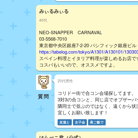
みぃるみぃる
40代
NEO‐SNAPPER CARNAVAL
03-5568-7010
東京都中央区銀座7-2-20 パシフィック銀座ビ
https://tabelog.com/tokyo/A1301/A130101/13030
スペイン料理とイタリア料理が楽しめるお店で
コスパもいいので、オススメですよ。
20代男性
コリドー街で合コン会場探してます。
質問
3対3の合コンと、同じ店でオブザーバ
隣同士で並ぶのではなく、遠くから状
宜しくお願い致します！
友達と
女子会
夜ご飯で
はらぺこ君（公式）