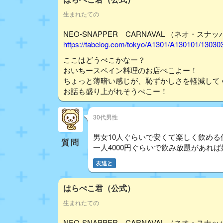
生まれたての
NEO‐SNAPPER CARNAVAL （ネオ・スナ
https://tabelog.com/tokyo/A1301/A130101/13030
ここはどうぺこかなー？
おいちースペイン料理のお店ぺこよー！
ちょっと薄暗い感じが、恥ずかしさを軽減して
お話も盛り上がれそうぺこー！
30代男性
男女10人ぐらいで安くて楽しく飲める
質問
一人4000円ぐらいで飲み放題があれ
友達と
はらぺこ君（公式）
生まれたての
NEO‐SNAPPER CARNAVAL （ネオ・スナ