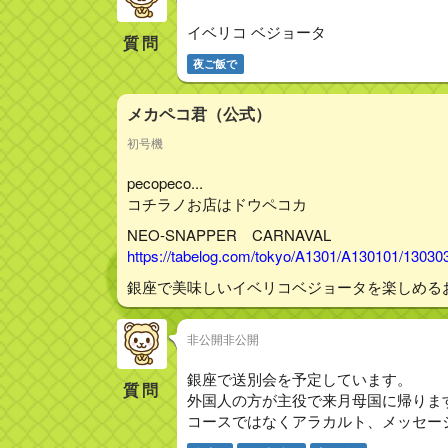
イベリコ ベジョータ
質問
夜ご飯で
メカペコ君（公式）
初号機
pecopeco...
コチラノお店はドウペコカ
NEO‐SNAPPER CARNAVAL
https://tabelog.com/tokyo/A1301/A130101/13030
銀座で美味しいイベリコベジョータを楽しめる
非公開非公開
銀座で送別会を予定しています。
質問
外国人の方が主役で来月母国に帰りま
コースではなくアラカルト、メッセージ