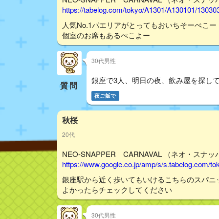
https://tabelog.com/tokyo/A1301/A130101/13030
人気No.1パエリアがとってもおいちそーぺこー
個室のお席もあるぺこよー
30代男性
銀座で3人、明日の夜、飲み屋を探し
質問
夜ご飯で
秋桜
20代
NEO‐SNAPPER CARNAVAL （ネオ・スナ
https://www.google.co.jp/amp/s/s.tabelog.com/
銀座駅から近く歩いてもいけるこちらのスパニ
よかったらチェックしてください
30代男性