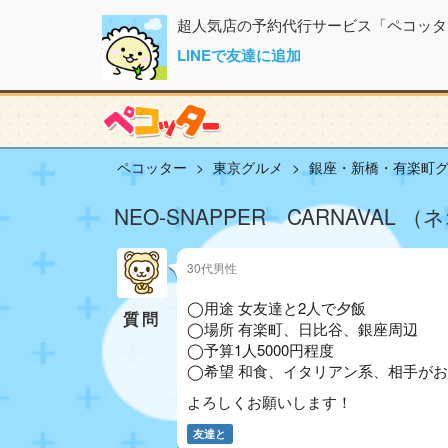
超人気店の予約代行サービス「ペコッタ
LINEで友達に追加
ペコッター
東京グルメ
銀座・新橋・有楽町
NEO‐SNAPPER CARNAVA
30代男性
◯用途 女友達と2人で夕飯
質問
◯場所 有楽町、日比谷、銀座周辺
◯予算1人5000円程度
◯希望 和食、イタリアン系、相手が
よろしくお願いします！
友達と