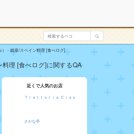
） - 銀座/スペイン料理 [食べログ]
イン料理 [食べログ]に関するQA
近くで人気のお店
Ｔｒａｔｔｏｒｉａ Ｃｉａｏ
さかな亭