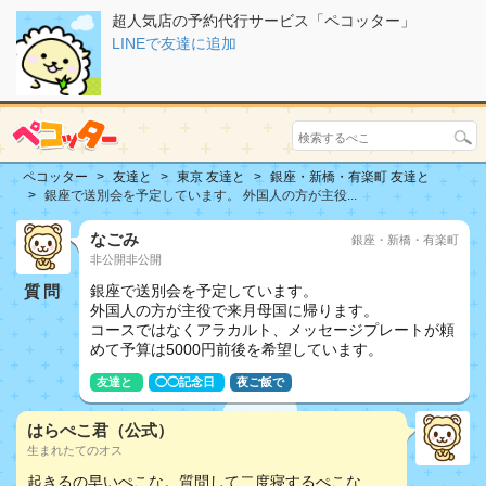
超人気店の予約代行サービス「ペコッター」
LINEで友達に追加
ペコッター
友達と
東京 友達と
銀座・新橋・有楽町 友達と
銀座で送別会を予定しています。 外国人の方が主役...
なごみ
銀座・新橋・有楽町
非公開非公開
質問
銀座で送別会を予定しています。
外国人の方が主役で来月母国に帰ります。
コースではなくアラカルト、メッセージプレートが頼
めて予算は5000円前後を希望しています。
友達と
◯◯記念日
夜ご飯で
はらぺこ君（公式）
生まれたてのオス
起きるの早いぺこな。質問して二度寝するぺこな