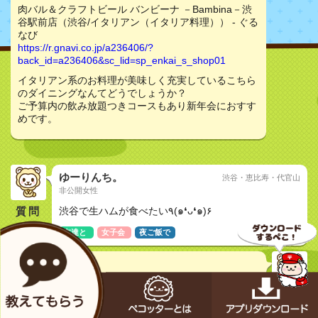
肉バル＆クラフトビール バンビーナ －Bambina－渋
谷駅前店（渋谷/イタリアン（イタリア料理）） - ぐる
なび
https://r.gnavi.co.jp/a236406/?
back_id=a236406&sc_lid=sp_enkai_s_shop01
イタリアン系のお料理が美味しく充実しているこちら
のダイニングなんてどうでしょうか？
ご予算内の飲み放題つきコースもあり新年会におすす
めです。
ゆーりんち。
渋谷・恵比寿・代官山
非公開女性
質問
渋谷で生ハムが食べたい٩(๑❛ᴗ❛๑)۶
友達と
女子会
夜ご飯で
airi☆
20代女性
自家製ローストビーフ食べ放題 ビストロバンビーナ
渋谷駅前店（渋谷/居酒屋） - ぐるなび