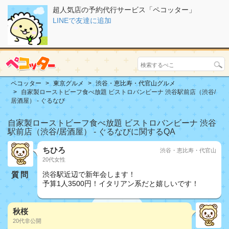
超人気店の予約代行サービス「ペコッター」
LINEで友達に追加
ペコッター
東京グルメ
渋谷・恵比寿・代官山グルメ
自家製ローストビーフ食べ放題 ビストロバンビーナ 渋谷駅前店（渋谷/
居酒屋） - ぐるなび
自家製ローストビーフ食べ放題 ビストロバンビーナ 渋谷
駅前店（渋谷/居酒屋） - ぐるなびに関するQA
ちひろ
渋谷・恵比寿・代官山
20代女性
質問
渋谷駅近辺で新年会します！
予算1人3500円！イタリアン系だと嬉しいです！
秋桜
20代非公開