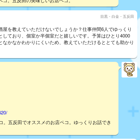
ペコ。五反田の美味しいお店ペコ。
目黒・白金・五反田
酒屋を教えていただけないでしょうか？仕事仲間6人でゆっくり
しており、個室か半個室だと嬉しいです。予算はひとり4000
となかなかわかりにくいため、教えていただけるととても助かり
620/
ペコ。五反田でオススメのお店ペコ。ゆっくりお話でき