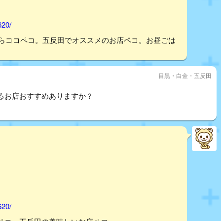
620/
ならココペコ。五反田でオススメのお店ペコ。お昼ごは
目黒・白金・五反田
るお店おすすめありますか？
620/