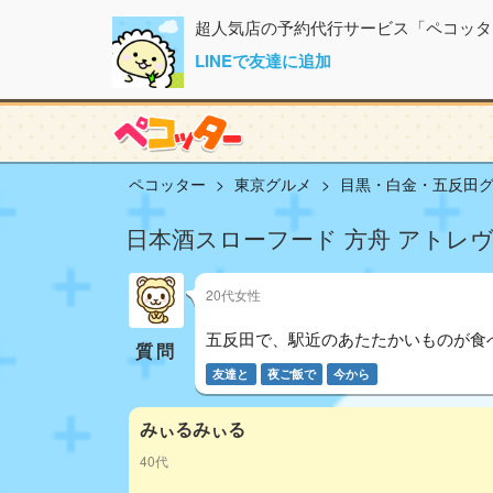
超人気店の予約代行サービス「ペコッタ
LINEで友達に追加
ペコッター
東京グルメ
目黒・白金・五反田
日本酒スローフード 方舟 アトレヴィ
20代女性
五反田で、駅近のあたたかいものが食
質問
友達と
夜ご飯で
今から
みぃるみぃる
40代