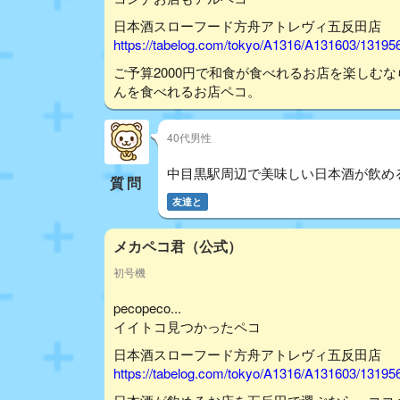
日本酒スローフード方舟アトレヴィ五反田店
https://tabelog.com/tokyo/A1316/A131603/13195
ご予算2000円で和食が食べれるお店を楽しむ
んを食べれるお店ペコ。
40代男性
中目黒駅周辺で美味しい日本酒が飲め
質問
友達と
メカペコ君（公式）
初号機
pecopeco...
イイトコ見つかったペコ
日本酒スローフード方舟アトレヴィ五反田店
https://tabelog.com/tokyo/A1316/A131603/13195