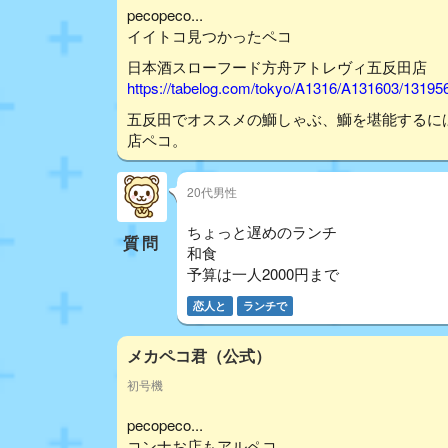
pecopeco...
イイトコ見つかったペコ
日本酒スローフード方舟アトレヴィ五反田店
https://tabelog.com/tokyo/A1316/A131603/13195
五反田でオススメの鰤しゃぶ、鰤を堪能するに
店ペコ。
20代男性
ちょっと遅めのランチ
質問
和食
予算は一人2000円まで
恋人と
ランチで
メカペコ君（公式）
初号機
pecopeco...
コンナお店もアルペコ