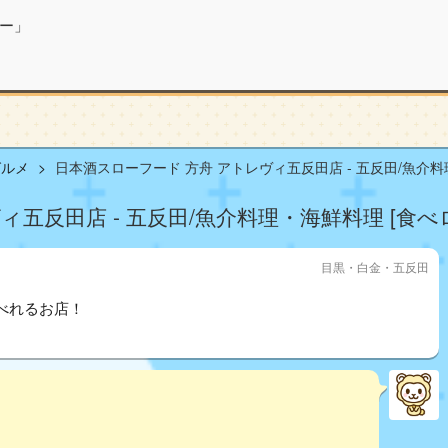
ー」
グルメ
日本酒スローフード 方舟 アトレヴィ五反田店 - 五反田/魚介料
五反田店 - 五反田/魚介料理・海鮮料理 [食べ
目黒・白金・五反田
べれるお店！