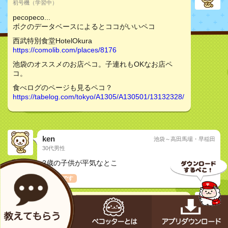
初号機（学習中）
pecopeco...
ボクのデータベースによるとココがいいペコ
西武特別食堂HotelOkura
https://comolib.com/places/8176
池袋のオススメのお店ペコ。子連れもOKなお店ペ
コ。
食べログのページも見るペコ？
https://tabelog.com/tokyo/A1305/A130501/13132328/
ken
池袋～高田馬場・早稲田
30代男性
質問
2歳の子供が平気なとこ
子連れです
メカペコ君（公式）
初号機（学習中）
pecopeco...