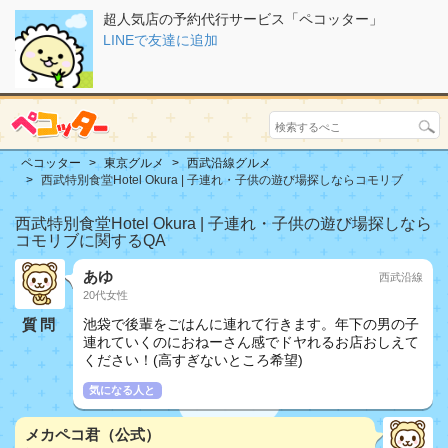
超人気店の予約代行サービス「ペコッター」
LINEで友達に追加
ペコッター
東京グルメ
西武沿線グルメ
西武特別食堂Hotel Okura | 子連れ・子供の遊び場探しならコモリブ
西武特別食堂Hotel Okura | 子連れ・子供の遊び場探しなら
コモリブに関するQA
あゆ
西武沿線
20代女性
質問
池袋で後輩をごはんに連れて行きます。年下の男の子
連れていくのにおねーさん感でドヤれるお店おしえて
ください！(高すぎないところ希望)
気になる人と
メカペコ君（公式）