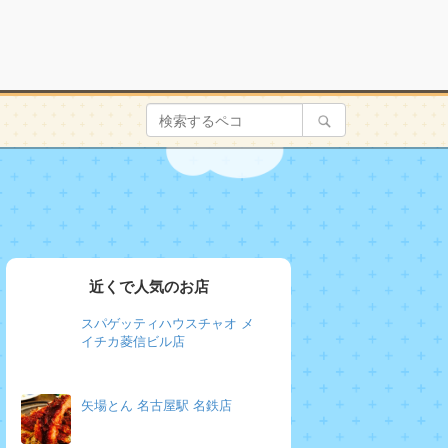
近くで人気のお店
スパゲッティハウスチャオ メ
イチカ菱信ビル店
矢場とん 名古屋駅 名鉄店