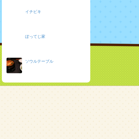
イチビキ
ぽってじ家
ソウルテーブル