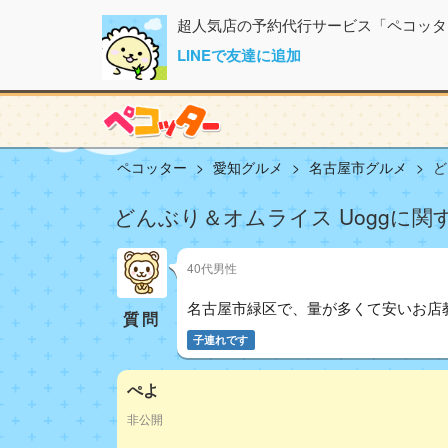
超人気店の予約代行サービス「ペコッタ
LINEで友達に追加
ペコッター
愛知グルメ
名古屋市グルメ
ど
どんぶり＆オムライス Uoggに関
40代男性
名古屋市緑区で、量が多くて安いお店
質問
子連れです
ぺよ
非公開