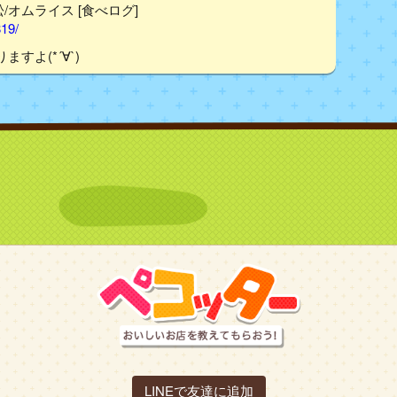
松/オムライス [食べログ]
819/
よ(*´∀`)
LINEで友達に追加