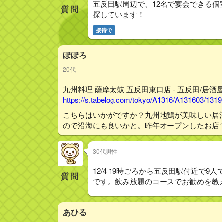
五反田駅周辺で、12名で宴会できる個
質問
探しています！
接待で
ぽぽろ
20代
九州料理 薩摩太鼓 五反田東口店 - 五反田/居酒屋
https://s.tabelog.com/tokyo/A1316/A131603/131
こちらはいかがですか？九州地鶏が美味しい居
ので沿海にも良いかと。昨年オープンしたお店
30代男性
12/4 19時ごろから五反田駅付近で
質問
です。飲み放題のコースでお勧めを教
あひる