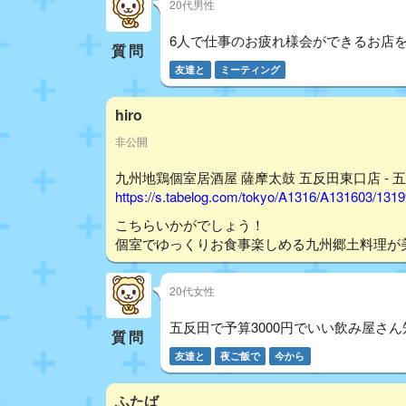
20代男性
6人で仕事のお疲れ様会ができるお店
質問
友達と
ミーティング
hiro
非公開
九州地鶏個室居酒屋 薩摩太鼓 五反田東口店 - 五
https://s.tabelog.com/tokyo/A1316/A131603/131
こちらいかがでしょう！
個室でゆっくりお食事楽しめる九州郷土料理が
20代女性
五反田で予算3000円でいい飲み屋さ
質問
友達と
夜ご飯で
今から
ふたば