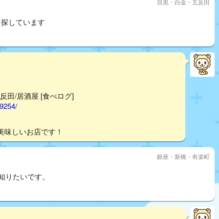
目黒・白金・五反田
を探しています
反田/居酒屋 [食べログ]
99254/
美味しいお店です！
銀座・新橋・有楽町
ん知りたいです。