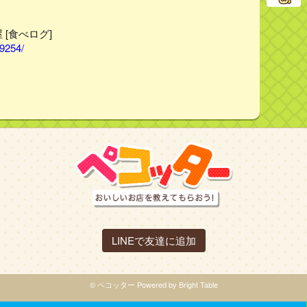
 [食べログ]
99254/
LINEで友達に追加
© ペコッター Powered by Bright Table