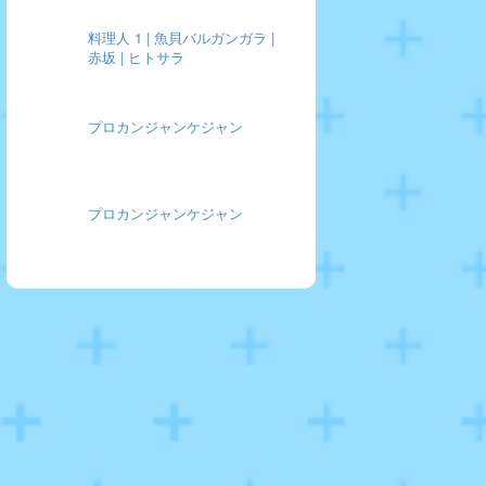
料理人 1 | 魚貝バルガンガラ |
赤坂 | ヒトサラ
プロカンジャンケジャン
プロカンジャンケジャン