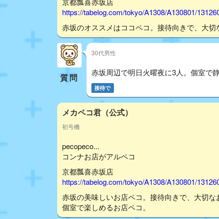
京都瓢喜赤坂店
https://tabelog.com/tokyo/A1308/A130801/13126
赤坂のオススメはココペコ。接待向きで、大切
30代男性
赤坂周辺で明日火曜夜に3人。個室で
質問
接待で
メカペコ君（公式）
初号機
pecopeco...
コンナお店がアルペコ
京都瓢喜赤坂店
https://tabelog.com/tokyo/A1308/A130801/13126
赤坂の美味しいお店ペコ。接待向きで、大切な
個室で楽しめるお店ペコ。