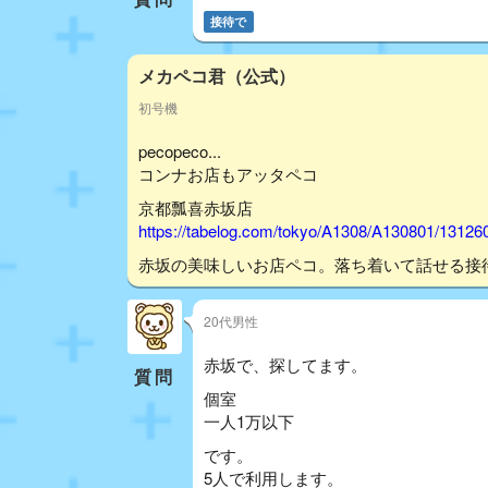
接待で
メカペコ君（公式）
初号機
pecopeco...
コンナお店もアッタペコ
京都瓢喜赤坂店
https://tabelog.com/tokyo/A1308/A130801/13126
赤坂の美味しいお店ペコ。落ち着いて話せる接
20代男性
赤坂で、探してます。
質問
個室
一人1万以下
です。
5人で利用します。