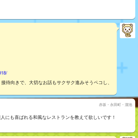
018/
コ。接待向きで、大切なお話もサクサク進みそうペコし、
赤坂・永田町・溜池
国人にも喜ばれる和風なレストランを教えて欲しいです！