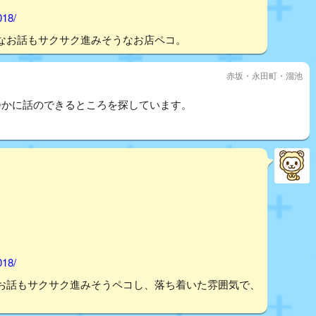
018/
なお話もサクサク進みそうなお店ペコ。
赤坂・永田町・溜池
静かに話のできるところを探しています。
018/
お話もサクサク進みそうペコし、落ち着いた雰囲気で、