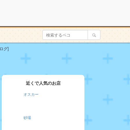
ログ]
近くで人気のお店
オスカー
砂場