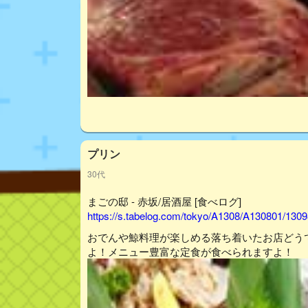
プリン
30代
まごの邸 - 赤坂/居酒屋 [食べログ]
https://s.tabelog.com/tokyo/A1308/A130801/1309
おでんや鯨料理が楽しめる落ち着いたお店どう
よ！メニュー豊富な定食が食べられますよ！