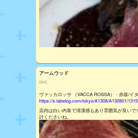
アームウッド
20代
ヴァッカロッサ （VACCA ROSSA） - 赤坂/イ
https://s.tabelog.com/tokyo/A1308/A130801/1315
店内は白い内装で清潔感もあり雰囲気が良いで
討くださいね。