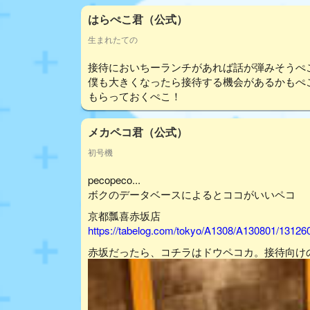
はらぺこ君（公式）
生まれたての
接待においちーランチがあれば話が弾みそうぺ
僕も大きくなったら接待する機会があるかもぺ
もらっておくぺこ！
メカペコ君（公式）
初号機
pecopeco...
ボクのデータベースによるとココがいいペコ
京都瓢喜赤坂店
https://tabelog.com/tokyo/A1308/A130801/13126
赤坂だったら、コチラはドウペコカ。接待向け