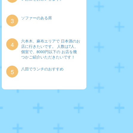
ソファーのある席
3
六本木、麻布エリアで 日本酒のお
4
店に行きたいです。 人数は7人、
個室で、8000円以下の お店を幾
つかご紹介いただきたいです！
八田でランチのおすすめ
5