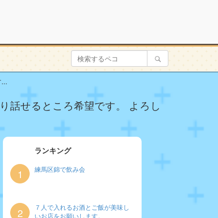
..
かり話せるところ希望です。 よろし
ランキング
練馬区錦で飲み会
1
７人で入れるお酒とご飯が美味し
2
いお店をお願いします。