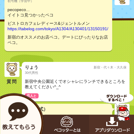
初号機（学習中）
pecopeco...
イイトコ見つかったペコ
ビストロカフェレディース&ジェントルメン
https://tabelog.com/tokyo/A1304/A130401/13150191/
新宿のオススメのお店ペコ。デートにぴったりなお店
ペコ。
りょう
新宿・代々木・大久保
30代男性
質問
新宿中央公園近くでオシャレにランチできるところを
教えてください^_^
恋人と
メカペコ君（公式）
初号機（学習中）
pecopeco...
イイトコ見つかったペコ