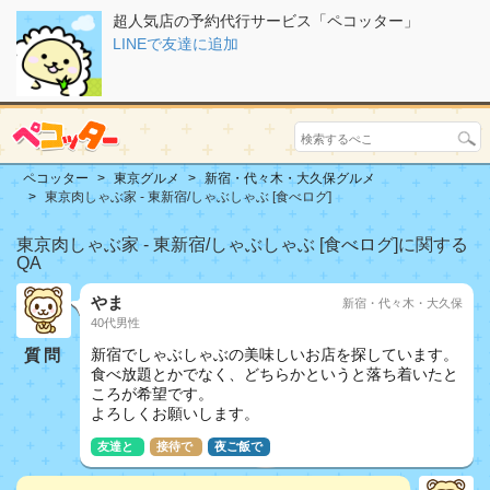
超人気店の予約代行サービス「ペコッター」
LINEで友達に追加
ペコッター
東京グルメ
新宿・代々木・大久保グルメ
東京肉しゃぶ家 - 東新宿/しゃぶしゃぶ [食べログ]
東京肉しゃぶ家 - 東新宿/しゃぶしゃぶ [食べログ]に関する
QA
やま
新宿・代々木・大久保
40代男性
質問
新宿でしゃぶしゃぶの美味しいお店を探しています。
食べ放題とかでなく、どちらかというと落ち着いたと
ころが希望です。
よろしくお願いします。
友達と
接待で
夜ご飯で