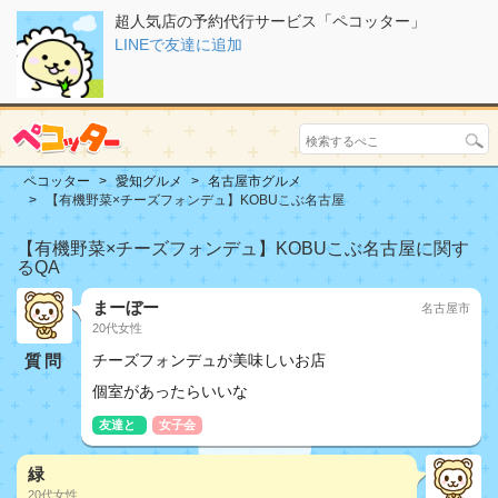
超人気店の予約代行サービス「ペコッター」
LINEで友達に追加
ペコッター
愛知グルメ
名古屋市グルメ
【有機野菜×チーズフォンデュ】KOBUこぶ名古屋
【有機野菜×チーズフォンデュ】KOBUこぶ名古屋に関す
るQA
まーぼー
名古屋市
20代女性
質問
チーズフォンデュが美味しいお店
個室があったらいいな
友達と
女子会
緑
20代女性