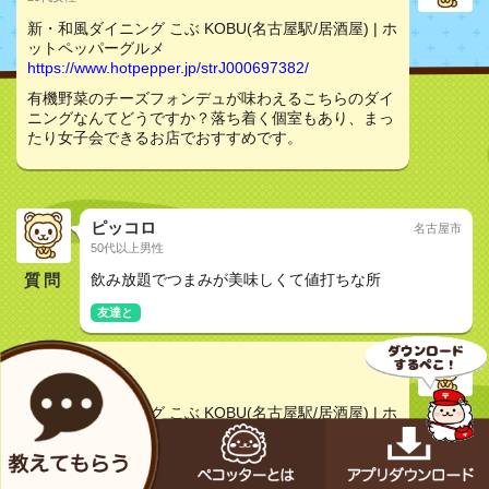
新・和風ダイニング こぶ KOBU(名古屋駅/居酒屋) | ホ
ットペッパーグルメ
https://www.hotpepper.jp/strJ000697382/
有機野菜のチーズフォンデュが味わえるこちらのダイ
ニングなんてどうですか？落ち着く個室もあり、まっ
たり女子会できるお店でおすすめです。
ピッコロ
名古屋市
50代以上男性
質問
飲み放題でつまみが美味しくて値打ちな所
友達と
秋桜
20代非公開
新・和風ダイニング こぶ KOBU(名古屋駅/居酒屋) | ホ
ットペッパーグルメ
https://www.hotpepper.jp/strJ000697382/
コスパのいい飲み放題ついたコースもあるこちらのお