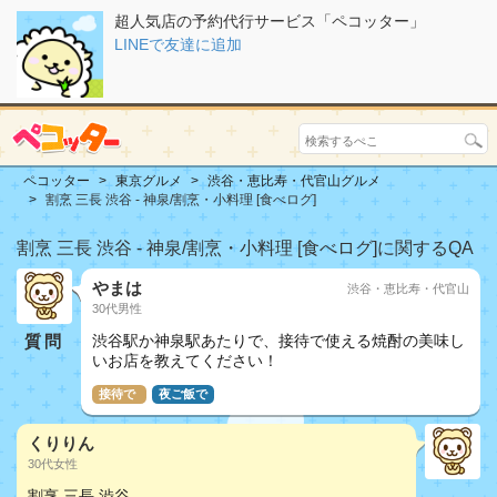
超人気店の予約代行サービス「ペコッター」
LINEで友達に追加
ペコッター
東京グルメ
渋谷・恵比寿・代官山グルメ
割烹 三長 渋谷 - 神泉/割烹・小料理 [食べログ]
割烹 三長 渋谷 - 神泉/割烹・小料理 [食べログ]に関するQA
やまは
渋谷・恵比寿・代官山
30代男性
質問
渋谷駅か神泉駅あたりで、接待で使える焼酎の美味し
いお店を教えてください！
接待で
夜ご飯で
くりりん
30代女性
割烹 三長 渋谷