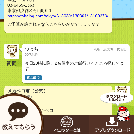
03-6455-1363
東京都渋谷区円山町6-1
https://tabelog.com/tokyo/A1303/A130301/13160273/
ご予算が許されるならこちらいかがでしょうか？
つっち
渋谷・恵比寿・代官山
30代男性
質問
今日20時以降、2名個室のご飯行けるところ探してま
す！
夜ご飯で
メカペコ君（公式）
初号機（学習中）
pecopeco...
イイトコ見つかったペコ
割烹三長渋谷
https://tabelog.com/tokyo/A1303/A130301/13160273/
渋谷の美味しいお店ペコ。個室で楽しめるお店ペコ。