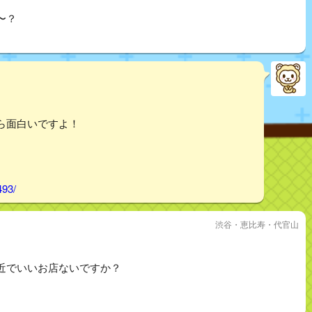
〜？
ら面白いですよ！
493/
渋谷・恵比寿・代官山
近でいいお店ないですか？