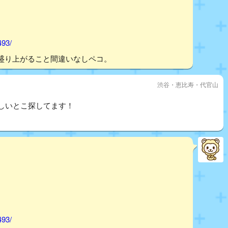
493/
盛り上がること間違いなしペコ。
渋谷・恵比寿・代官山
しいとこ探してます！
493/