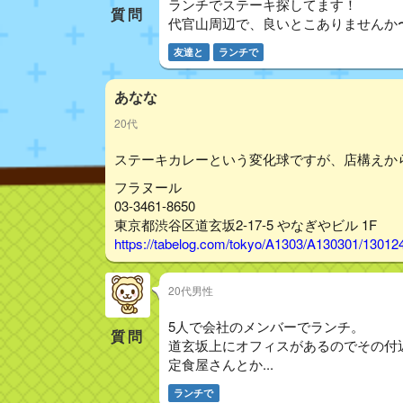
ランチでステーキ探してます！
質問
代官山周辺で、良いとこありませんか
友達と
ランチで
あなな
20代
ステーキカレーという変化球ですが、店構えか
フラヌール
03-3461-8650
東京都渋谷区道玄坂2-17-5 やなぎやビル 1F
https://tabelog.com/tokyo/A1303/A130301/13012
20代男性
5人で会社のメンバーでランチ。
質問
道玄坂上にオフィスがあるのでその付
定食屋さんとか...
ランチで