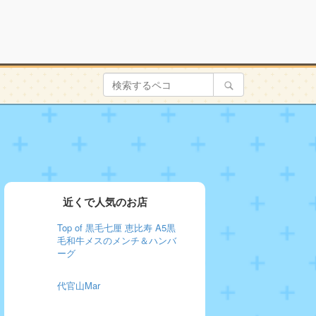
近くで人気のお店
Top of 黒毛七厘 恵比寿 A5黒
毛和牛メスのメンチ＆ハンバ
ーグ
代官山Mar