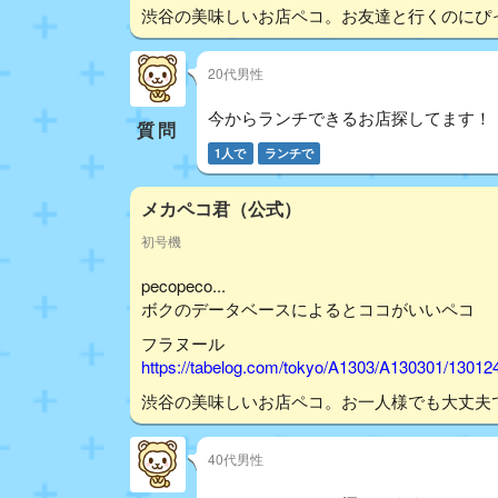
渋谷の美味しいお店ペコ。お友達と行くのにぴ
20代男性
今からランチできるお店探してます！
質問
1人で
ランチで
メカペコ君（公式）
初号機
pecopeco...
ボクのデータベースによるとココがいいペコ
フラヌール
https://tabelog.com/tokyo/A1303/A130301/13012
渋谷の美味しいお店ペコ。お一人様でも大丈夫
40代男性