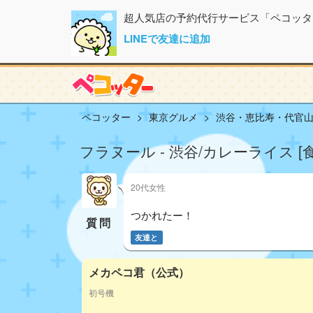
超人気店の予約代行サービス「ペコッタ
LINEで友達に追加
ペコッター
東京グルメ
渋谷・恵比寿・代官
フラヌール - 渋谷/カレーライス 
20代女性
つかれたー！
質問
友達と
メカペコ君（公式）
初号機