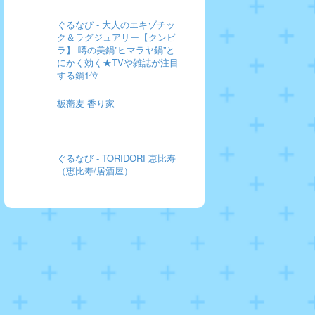
ぐるなび - 大人のエキゾチッ
ク＆ラグジュアリー【クンビ
ラ】 噂の美鍋”ヒマラヤ鍋”と
にかく効く★TVや雑誌が注目
する鍋1位
板蕎麦 香り家
ぐるなび - TORIDORI 恵比寿
（恵比寿/居酒屋）