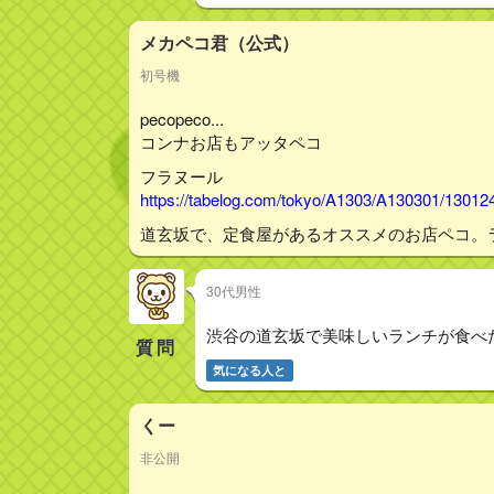
メカペコ君（公式）
初号機
pecopeco...
コンナお店もアッタペコ
フラヌール
https://tabelog.com/tokyo/A1303/A130301/13012
道玄坂で、定食屋があるオススメのお店ペコ。
30代男性
渋谷の道玄坂で美味しいランチが食べ
質問
気になる人と
くー
非公開