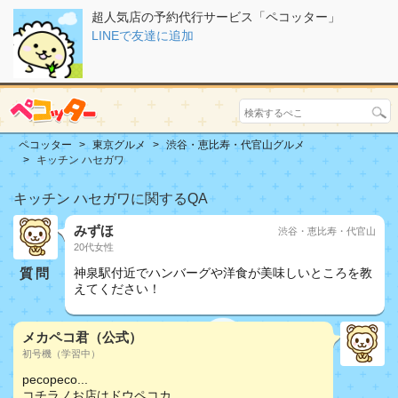
超人気店の予約代行サービス「ペコッター」
LINEで友達に追加
ペコッター
東京グルメ
渋谷・恵比寿・代官山グルメ
キッチン ハセガワ
キッチン ハセガワに関するQA
みずほ
渋谷・恵比寿・代官山
20代女性
質問
神泉駅付近でハンバーグや洋食が美味しいところを教
えてください！
メカペコ君（公式）
初号機（学習中）
pecopeco...
コチラノお店はドウペコカ