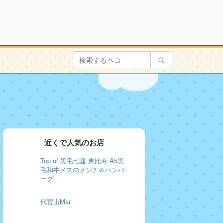
近くで人気のお店
Top of 黒毛七厘 恵比寿 A5黒
毛和牛メスのメンチ＆ハンバ
ーグ
代官山Mar