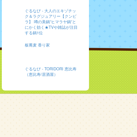
ぐるなび - 大人のエキゾチッ
ク＆ラグジュアリー【クンビ
ラ】 噂の美鍋”ヒマラヤ鍋”と
にかく効く★TVや雑誌が注目
する鍋1位
板蕎麦 香り家
ぐるなび - TORIDORI 恵比寿
（恵比寿/居酒屋）