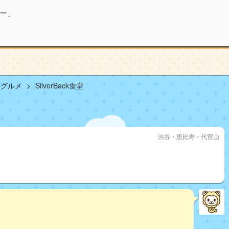
ー」
山グルメ
SilverBack食堂
渋谷・恵比寿・代官山