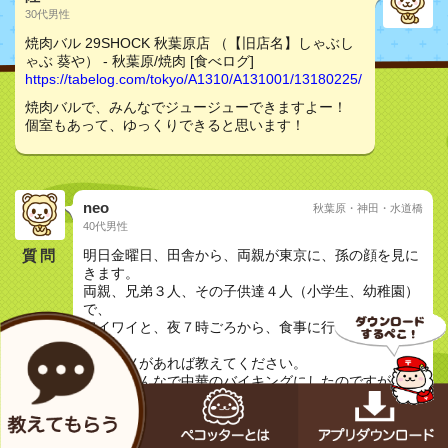
30代男性
焼肉バル 29SHOCK 秋葉原店 （【旧店名】しゃぶし
ゃぶ 葵や） - 秋葉原/焼肉 [食べログ]
https://tabelog.com/tokyo/A1310/A131001/13180225/
焼肉バルで、みんなでジュージューできますよー！
個室もあって、ゆっくりできると思います！
neo
秋葉原・神田・水道橋
40代男性
質問
明日金曜日、田舎から、両親が東京に、孫の顔を見に
きます。
両親、兄弟３人、その子供達４人（小学生、幼稚園）
で、
ワイワイと、夜７時ごろから、食事に行きたいのです
が、
オススメがあれば教えてください。
前回、みんなで中華のバイキングにしたのですが、好
評でした。バイキング系でなくてもokです
子連れです
夜ご飯で