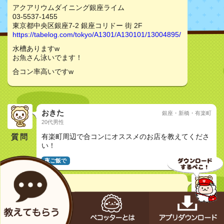
アクアリウムダイニング銀座ライム
03-5537-1455
東京都中央区銀座7-2 銀座コリドー 街 2F
https://tabelog.com/tokyo/A1301/A130101/13004895/
水槽ありますw
お魚さん泳いでます！
合コン率高いですw
おきた
銀座・新橋・有楽町
20代男性
質問
有楽町周辺で合コンにオススメのお店を教えてくださ
い！
夜ご飯で
くりりん
30代女性
アクアリウムダイニング銀座ライム
03-5537-1455