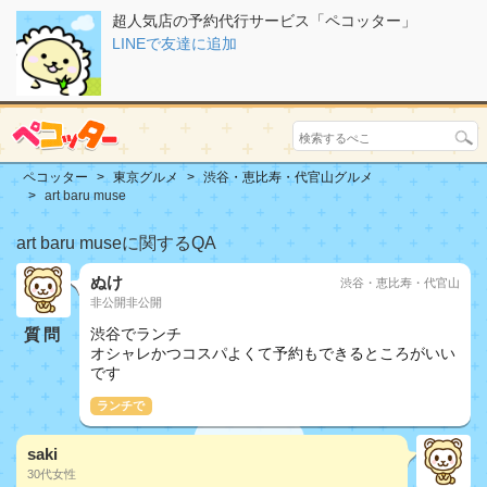
超人気店の予約代行サービス「ペコッター」
LINEで友達に追加
ペコッター
東京グルメ
渋谷・恵比寿・代官山グルメ
art baru muse
art baru museに関するQA
ぬけ
渋谷・恵比寿・代官山
非公開非公開
質問
渋谷でランチ
オシャレかつコスパよくて予約もできるところがいい
です
ランチで
saki
30代女性