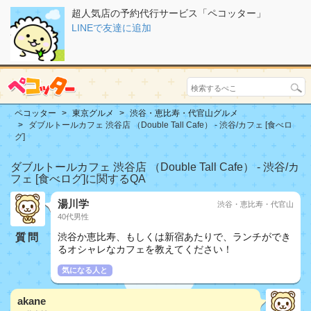
超人気店の予約代行サービス「ペコッター」
LINEで友達に追加
ペコッター
東京グルメ
渋谷・恵比寿・代官山グルメ
ダブルトールカフェ 渋谷店 （Double Tall Cafe） - 渋谷/カフェ [食べロ
グ]
ダブルトールカフェ 渋谷店 （Double Tall Cafe） - 渋谷/カ
フェ [食べログ]に関するQA
湯川学
渋谷・恵比寿・代官山
40代男性
質問
渋谷か恵比寿、もしくは新宿あたりで、ランチができ
るオシャレなカフェを教えてください！
気になる人と
akane