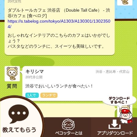
20代女性
ダブルトールカフェ 渋谷店 （Double Tall Cafe） - 渋
谷/カフェ [食べログ]
https://s.tabelog.com/tokyo/A1303/A130301/1302350
4/
おしゃれなインテリアのこちらのカフェはいかがでし
ょう？
パスタなどのランチに、スイーツも美味しいです。
キリシマ
渋谷・恵比寿・代官山
20代非公開
質問
渋谷でおいしいランチが食べたい！
1人で
ランチで
mamap
30代女性
ダブルトールカフェ 渋谷店 （Double Tall Cafe） - 渋
谷/カフェ [食べログ]
https://s.tabelog.com/tokyo/A1303/A130301/1302350