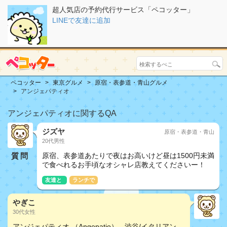
超人気店の予約代行サービス「ペコッター」
LINEで友達に追加
ペコッター
東京グルメ
原宿・表参道・青山グルメ
アンジェパティオ
アンジェパティオに関するQA
ジズヤ
原宿・表参道・青山
20代男性
質問
原宿、表参道あたりで夜はお高いけど昼は1500円未満
で食べれるお手頃なオシャレ店教えてくださいー！
友達と
ランチで
やぎこ
30代女性
アンジェパティオ （Angepatio） - 渋谷/イタリアン