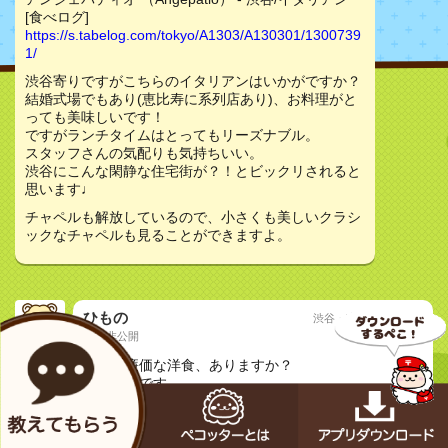
[食べログ]
https://s.tabelog.com/tokyo/A1303/A130301/1300739
1/
渋谷寄りですがこちらのイタリアンはいかがですか？
結婚式場でもあり(恵比寿に系列店あり)、お料理がと
っても美味しいです！
ですがランチタイムはとってもリーズナブル。
スタッフさんの気配りも気持ちいい。
渋谷にこんな閑静な住宅街が？！とビックリされると
思います♩
チャペルも解放しているので、小さくも美しいクラシ
ックなチャペルも見ることができますよ。
ひもの
渋谷・恵比寿・代官山
20代非公開
質問
奥渋で廉価な洋食、ありますか？
禁煙希望です。
よろしくお願いします！
恋人と