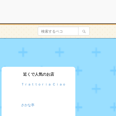
近くで人気のお店
Ｔｒａｔｔｏｒｉａ Ｃｉａｏ
さかな亭