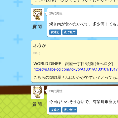
20代男性
焼き肉が食べたいです。多少高くても
質問
友達と
夜ご飯で
ふうか
30代
WORLD DINER - 銀座一丁目/焼肉 [食べログ]
https://s.tabelog.com/tokyo/A1301/A130101/131
こちらの焼肉屋さんはいかがですか？とっても
20代男性
今日はいれそうな店で、有楽町銀座あ
質問
友達と
夜ご飯で