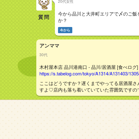
20代女性
今から品川と大井町エリアで〆のご飯
質問
か？
今から
アンママ
30代
木村屋本店 品川港南口 - 品川/居酒屋 [食べログ]
https://s.tabelog.com/tokyo/A1314/A131403/130
ここはどうですか？遅くまでやってる居酒屋さ
すよ♡店内も落ち着いていていた雰囲気ですの