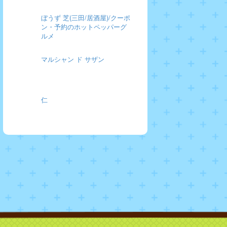
ぼうず 芝(三田/居酒屋)/クーポ
ン・予約のホットペッパーグ
ルメ
マルシャン ド サザン
仁