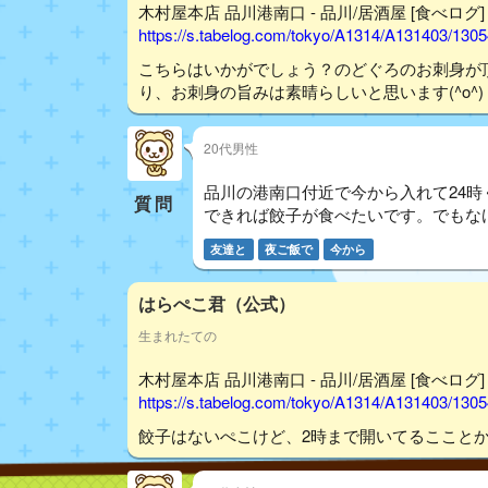
木村屋本店 品川港南口 - 品川/居酒屋 [食べログ]
https://s.tabelog.com/tokyo/A1314/A131403/130
こちらはいかがでしょう？のどぐろのお刺身が
り、お刺身の旨みは素晴らしいと思います(^o^)
20代男性
品川の港南口付近で今から入れて24
質問
できれば餃子が食べたいです。でもな
友達と
夜ご飯で
今から
はらぺこ君（公式）
生まれたての
木村屋本店 品川港南口 - 品川/居酒屋 [食べログ]
https://s.tabelog.com/tokyo/A1314/A131403/130
餃子はないぺこけど、2時まで開いてるここと