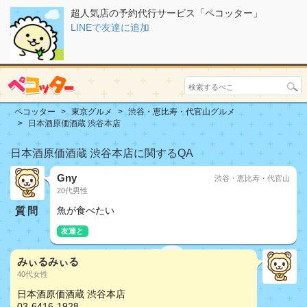
超人気店の予約代行サービス「ペコッター」
LINEで友達に追加
ペコッター
東京グルメ
渋谷・恵比寿・代官山グルメ
日本酒原価酒蔵 渋谷本店
日本酒原価酒蔵 渋谷本店に関するQA
Gny
渋谷・恵比寿・代官山
20代男性
質問
魚が食べたい
友達と
みぃるみぃる
40代女性
日本酒原価酒蔵 渋谷本店
03-6416-1928