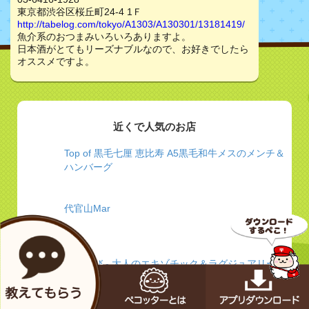
東京都渋谷区桜丘町24-4 1Ｆ
http://tabelog.com/tokyo/A1303/A130301/13181419/
魚介系のおつまみいろいろありますよ。
日本酒がとてもリーズナブルなので、お好きでしたら
オススメですよ。
近くで人気のお店
Top of 黒毛七厘 恵比寿 A5黒毛和牛メスのメンチ＆
ハンバーグ
代官山Mar
ぐるなび - 大人のエキゾチック＆ラグジュアリー
【クンビラ】 噂の美鍋”ヒマラヤ鍋”とにかく効く
★TVや雑誌が注目する鍋1位