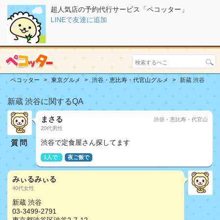
超人気店の予約代行サービス「ペコッター」
LINEで友達に追加
ペコッター
東京グルメ
渋谷・恵比寿・代官山グルメ
新蔵 渋谷
新蔵 渋谷に関するQA
まさる
渋谷・恵比寿・代官山
20代男性
質問
渋谷で定食屋さん探してます
1人で
夜ご飯で
みぃるみぃる
40代女性
新蔵 渋谷
03-3499-2791