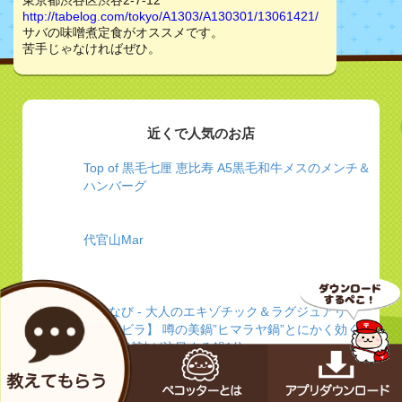
東京都渋谷区渋谷2-7-12
http://tabelog.com/tokyo/A1303/A130301/13061421/
サバの味噌煮定食がオススメです。
苦手じゃなければぜひ。
近くで人気のお店
Top of 黒毛七厘 恵比寿 A5黒毛和牛メスのメンチ＆
ハンバーグ
代官山Mar
ぐるなび - 大人のエキゾチック＆ラグジュアリー
【クンビラ】 噂の美鍋”ヒマラヤ鍋”とにかく効く
★TVや雑誌が注目する鍋1位
板蕎麦 香り家