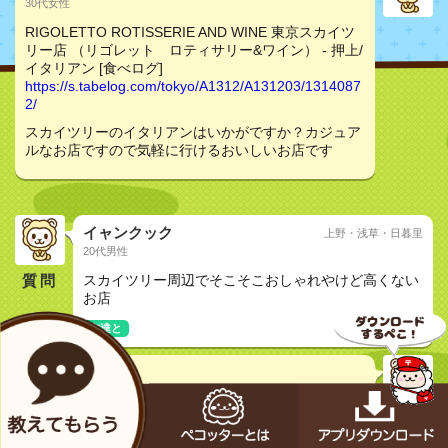
30代女性
RIGOLETTO ROTISSERIE AND WINE 東京スカイツ
リー店 （リゴレット ロティサリー&ワイン） - 押上/
イタリアン [食べログ]
https://s.tabelog.com/tokyo/A1312/A131203/1314087
2/
スカイツリーのイタリアンはいかがですか？カジュア
ルなお店ですので気軽に行けるおいしいお店です
イャンクック
上野・浅草・日暮里
20代男性
質問
スカイツリー周辺でそこそこおしゃれやけど高くない
お店
友達と
天神
30代非公開
RIGOLETTO ROTISSERIE AND WINE 東京スカイツ
リー店 （リゴレット ロティサリー&ワイン） - 押上/