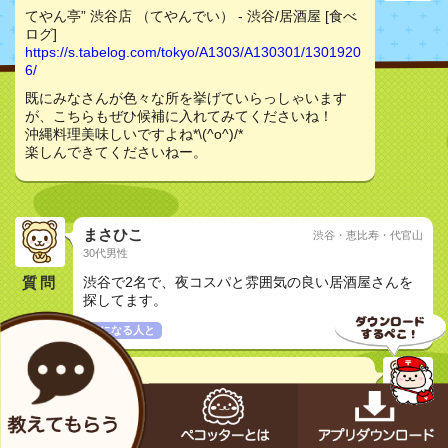
てやん亭” 渋谷店 （てやんでい） - 渋谷/居酒屋 [食べ
ログ]
https://s.tabelog.com/tokyo/A1303/A130301/1301920
6/
既にみなさんが色々な所を挙げていらっしゃいます
が、こちらもぜひ候補に入れてみてくださいね！
沖縄料理美味しいですよね*\(^o^)/*
楽しんできてくださいねー。
まさひこ
渋谷・恵比寿・代官山
30代男性
質問
渋谷で2名で、夜コスパと雰囲気の良い居酒屋さんを
探してます。
気になる人と
オズワルド
30代非公開
てやん亭” 渋谷店 （てやんでい） - 渋谷/居酒屋 [食べ
ログ]