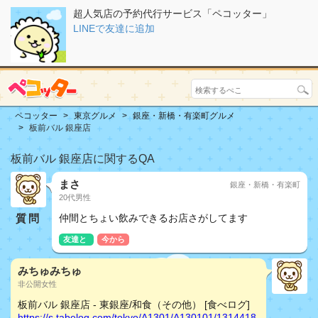
超人気店の予約代行サービス「ペコッター」
LINEで友達に追加
ペコッター
東京グルメ
銀座・新橋・有楽町グルメ
板前バル 銀座店
板前バル 銀座店に関するQA
まさ
銀座・新橋・有楽町
20代男性
質問
仲間とちょい飲みできるお店さがしてます
友達と
今から
みちゅみちゅ
非公開女性
板前バル 銀座店 - 東銀座/和食（その他） [食べログ]
https://s.tabelog.com/tokyo/A1301/A130101/1314418