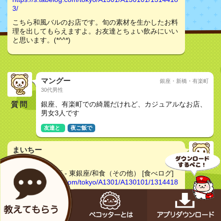
3/
こちら和風バルのお店です。旬の素材を生かしたお料
理を出してもらえますよ。お友達とちょい飲みにいい
と思います。(*^^*)
マングー
銀座・新橋・有楽町
30代男性
質問
銀座、有楽町での綺麗だけれど、カジュアルなお店、
男女3人です
友達と
夜ご飯で
まいちー
30代女性
板前バル 銀座店 - 東銀座/和食（その他） [食べログ]
https://s.tabelog.com/tokyo/A1301/A130101/1314418
3/
こちらの和食の場ではいかがですか？きれいでおしゃ
れの店でお魚が美味しいお店ですよ。