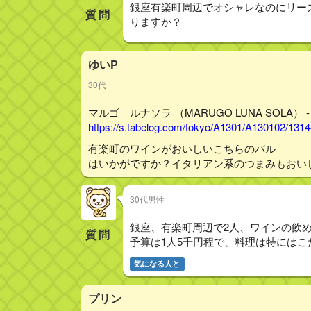
銀座有楽町周辺でオシャレなのにリー
質問
りますか？
ゆいP
30代
マルゴ ルナソラ （MARUGO LUNA SOLA） 
https://s.tabelog.com/tokyo/A1301/A130102/131
有楽町のワインがおいしいこちらのバル
はいかがですか？イタリアン系のつまみもおい
30代男性
銀座、有楽町周辺で2人、ワインの飲
質問
予算は1人5千円程で、料理は特にはこ
気になる人と
プリン