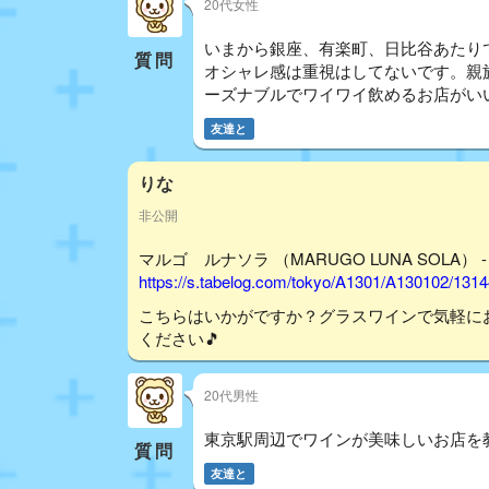
20代女性
いまから銀座、有楽町、日比谷あたりで
質問
オシャレ感は重視はしてないです。親族
ーズナブルでワイワイ飲めるお店がい
友達と
りな
非公開
マルゴ ルナソラ （MARUGO LUNA SOLA） 
https://s.tabelog.com/tokyo/A1301/A130102/131
こちらはいかがですか？グラスワインで気軽に
ください🎵
20代男性
東京駅周辺でワインが美味しいお店を
質問
友達と