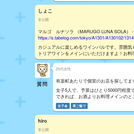
しょこ
非公開
マルゴ ルナソラ （MARUGO LUNA SOLA） 
https://s.tabelog.com/tokyo/A1301/A130102/131
カジュアルに楽しめるワインバルです。雰囲気
トリアワインをメインにいただけますよ！お料理も
20代女性
有楽町あたりで個室のお店を探してま
質問
女子5人で、予算はひとり5000円程度
できれば、お酒よりお料理メインのと
女子会
夜ご飯で
hiro
非公開