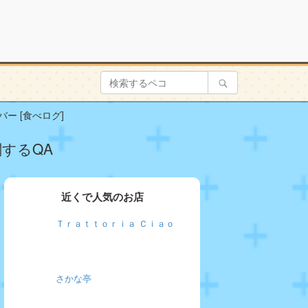
バー [食べログ]
関するQA
近くで人気のお店
Ｔｒａｔｔｏｒｉａ Ｃｉａｏ
さかな亭