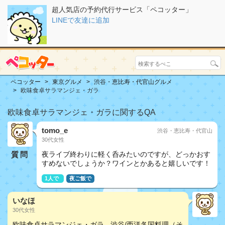
超人気店の予約代行サービス「ペコッター」
LINEで友達に追加
ペコッター
東京グルメ
渋谷・恵比寿・代官山グルメ
欧味食卓サラマンジェ・ガラ
欧味食卓サラマンジェ・ガラに関するQA
tomo_e
渋谷・恵比寿・代官山
30代女性
質問
夜ライブ終わりに軽く呑みたいのですが、どっかおす
すめないでしょうか？ワインとかあると嬉しいです！
1人で
夜ご飯で
いなほ
30代女性
欧味食卓サラマンジェ・ガラ - 渋谷/西洋各国料理（そ