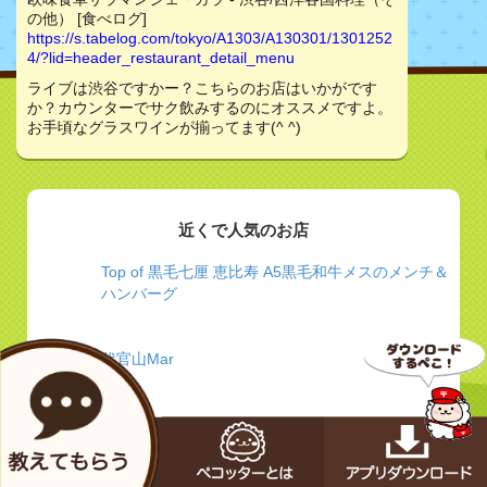
の他） [食べログ]
https://s.tabelog.com/tokyo/A1303/A130301/1301252
4/?lid=header_restaurant_detail_menu
ライブは渋谷ですかー？こちらのお店はいかがです
か？カウンターでサク飲みするのにオススメですよ。
お手頃なグラスワインが揃ってます(^ ^)
近くで人気のお店
Top of 黒毛七厘 恵比寿 A5黒毛和牛メスのメンチ＆
ハンバーグ
代官山Mar
ぐるなび - 大人のエキゾチック＆ラグジュアリー
【クンビラ】 噂の美鍋”ヒマラヤ鍋”とにかく効く