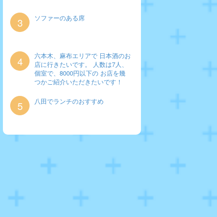
ソファーのある席
3
六本木、麻布エリアで 日本酒のお
4
店に行きたいです。 人数は7人、
個室で、8000円以下の お店を幾
つかご紹介いただきたいです！
八田でランチのおすすめ
5