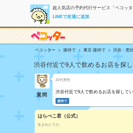
超人気店の予約代行サービス「ペコッタ
LINEで友達に追加
ペコッター
接待で
東京 接待で
渋谷・恵比
渋谷付近で9人で飲めるお店を探
20代男性
渋谷付近で9人で飲めるお店を探して
質問
接待で
はらぺこ君（公式）
生まれたての