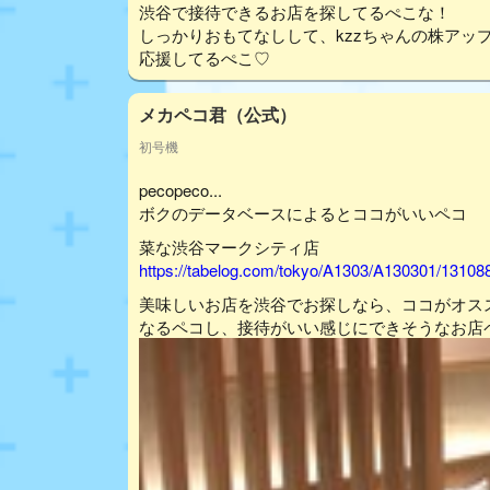
渋谷で接待できるお店を探してるぺこな！
しっかりおもてなしして、kzzちゃんの株アッ
応援してるぺこ♡
メカペコ君（公式）
初号機
pecopeco...
ボクのデータベースによるとココがいいペコ
菜な渋谷マークシティ店
https://tabelog.com/tokyo/A1303/A130301/13108
美味しいお店を渋谷でお探しなら、ココがオス
なるペコし、接待がいい感じにできそうなお店