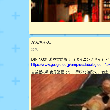
がんちゃん
30代
DINING彩 渋谷宮益坂店 （ダイニングサイ） - 
https://www.google.co.jp/amp/s/s.tabelog.com/
宮益坂の和食居酒屋です。手頃な値段で、個室