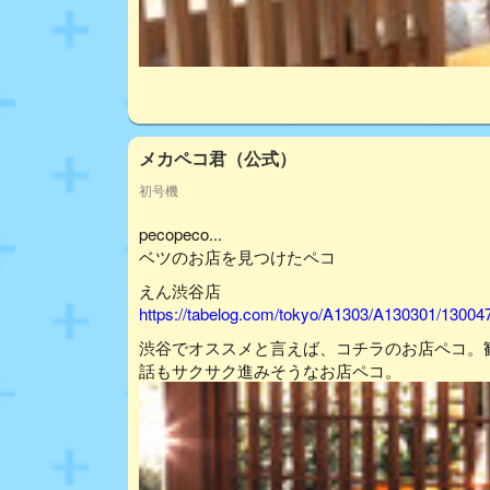
メカペコ君（公式）
初号機
pecopeco...
ベツのお店を見つけたペコ
えん渋谷店
https://tabelog.com/tokyo/A1303/A130301/13004
渋谷でオススメと言えば、コチラのお店ペコ。
話もサクサク進みそうなお店ペコ。