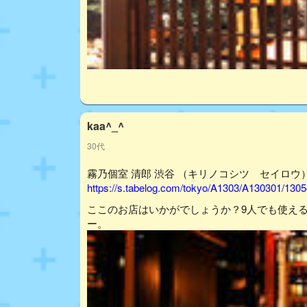
kaa^_^
30代
霧乃個室 清郎 渋谷 （キリノコシツ セイロウ） -
https://s.tabelog.com/tokyo/A1303/A130301/130
ここのお店はいかがでしょうか？9人でも使え
ー。