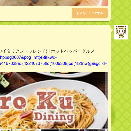
お店をチェックする
(道玄坂/イタリアン・フレンチ) | ホットペッパーグルメ
evhppsg0007&pog=mt(e)ti(kwd-
94167038)ci(422407375)lc(1009308)ps(1t2)nw(g)&gclid=