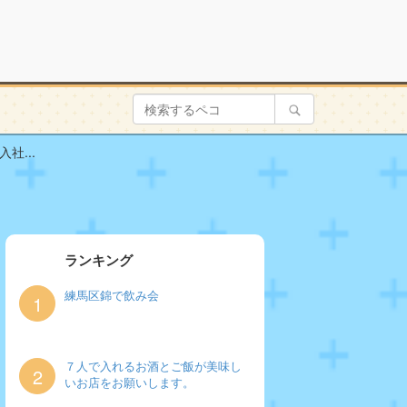
社...
ランキング
練馬区錦で飲み会
1
７人で入れるお酒とご飯が美味し
2
いお店をお願いします。