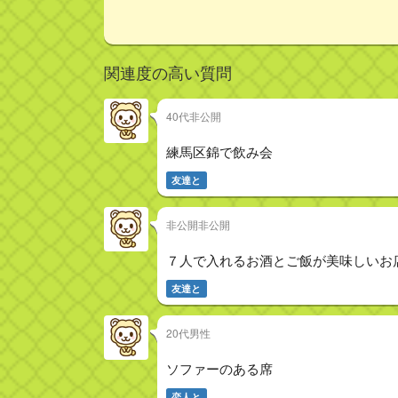
関連度の高い質問
40代非公開
練馬区錦で飲み会
友達と
非公開非公開
７人で入れるお酒とご飯が美味しいお
友達と
20代男性
ソファーのある席
恋人と