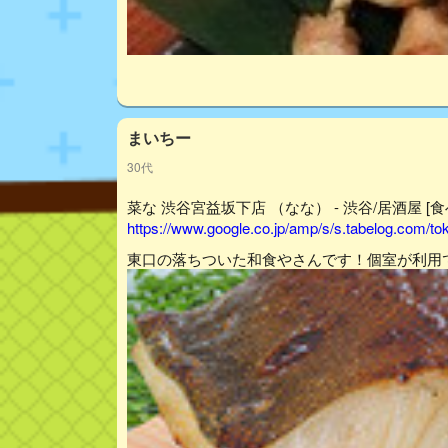
まいちー
30代
菜な 渋谷宮益坂下店 （なな） - 渋谷/居酒屋 [食
https://www.google.co.jp/amp/s/s.tabelog.com/
東口の落ちついた和食やさんです！個室が利用