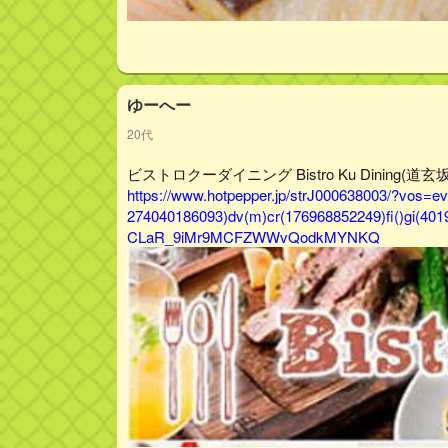
ゆーへー
20代
ビストロクーダイニング Bistro Ku Dining
https://www.hotpepper.jp/strJ000638003/?vos=
274040186093)dv(m)cr(176968852249)fi()gi(401
CLaR_9iMr9MCFZWWvQodkMYNKQ