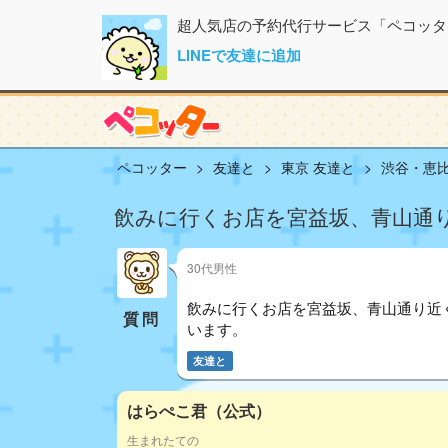
超人気店の予約代行サービス「ペコッタ
LINEで友達に追加
ペコッター
友達と
東京 友達と
渋谷・恵比
飲みに行くお店を宮益坂、青山通
30代男性
飲みに行くお店を宮益坂、青山通り近
質問
います。
友達と
はらぺこ君（公式）
生まれたての