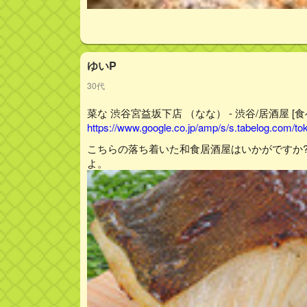
ゆいP
30代
菜な 渋谷宮益坂下店 （なな） - 渋谷/居酒屋 [食
https://www.google.co.jp/amp/s/s.tabelog.com/
こちらの落ち着いた和食居酒屋はいかがですか
よ。