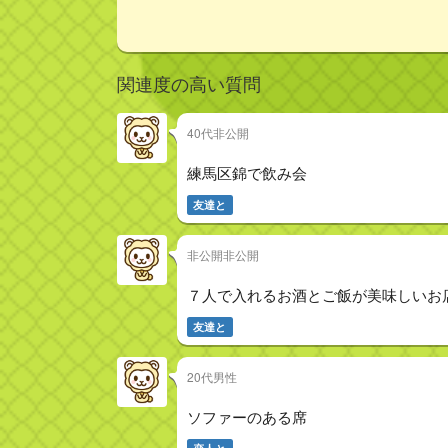
関連度の高い質問
40代非公開
練馬区錦で飲み会
友達と
非公開非公開
７人で入れるお酒とご飯が美味しいお
友達と
20代男性
ソファーのある席