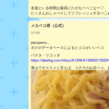
友達といる時間は最高にたのちーぺこなー♡
たくさんおしゃべりしてリフレッシュするぺこ
メカペコ君（公式）
初号機
pecopeco...
ボクのデータベースによるとココがいいペコ
パスタ・リコッタ
https://tabelog.com/tokyo/A1306/A130602/13020
青山でオススメと言えば、コチラのお店ペコ。