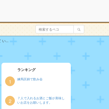
...
ランキング
練馬区錦で飲み会
1
７人で入れるお酒とご飯が美味し
2
いお店をお願いします。