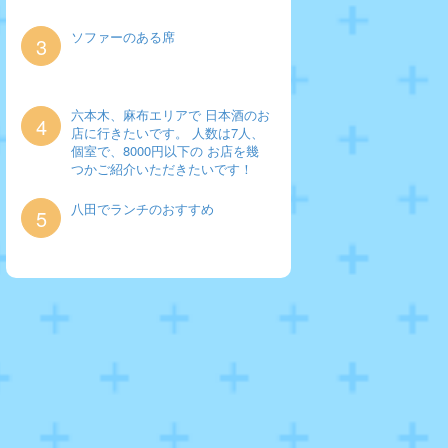
ソファーのある席
3
六本木、麻布エリアで 日本酒のお
4
店に行きたいです。 人数は7人、
個室で、8000円以下の お店を幾
つかご紹介いただきたいです！
八田でランチのおすすめ
5