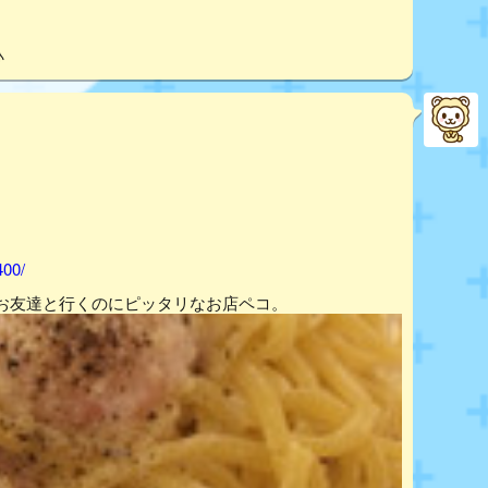
♪
400/
お友達と行くのにピッタリなお店ペコ。