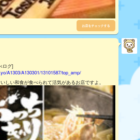
お店をチェックする
べログ]
tokyo/A1303/A130301/13101587/top_amp/
おいしい和食が食べられて活気があるお店ですよ。