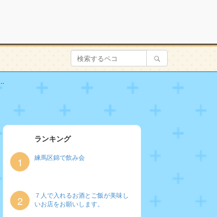
.
ランキング
練馬区錦で飲み会
1
７人で入れるお酒とご飯が美味し
2
いお店をお願いします。