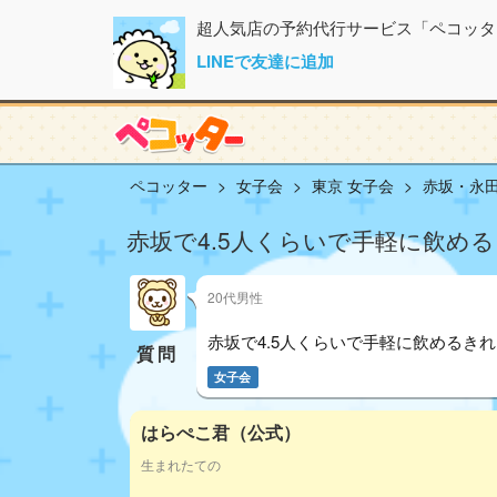
超人気店の予約代行サービス「ペコッタ
LINEで友達に追加
ペコッター
女子会
東京 女子会
赤坂・永田
赤坂で4.5人くらいで手軽に飲め
20代男性
赤坂で4.5人くらいで手軽に飲めるき
質問
女子会
はらぺこ君（公式）
生まれたての