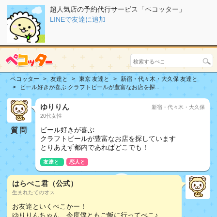
超人気店の予約代行サービス「ペコッター」
LINEで友達に追加
ペコッター
友達と
東京 友達と
新宿・代々木・大久保 友達と
ビール好きが喜ぶ クラフトビールが豊富なお店を探...
ゆりりん
新宿・代々木・大久保
20代女性
質問
ビール好きが喜ぶ
クラフトビールが豊富なお店を探しています
とりあえず都内であればどこでも！
友達と
恋人と
はらぺこ君（公式）
生まれたてのオス
お友達といくぺこかー！
ゆりりんちゃん、今度僕ともご飯に行ってぺこ♪