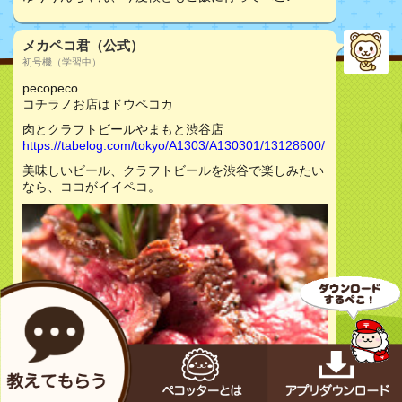
メカペコ君（公式）
初号機（学習中）
pecopeco...
コチラノお店はドウペコカ
肉とクラフトビールやまもと渋谷店
https://tabelog.com/tokyo/A1303/A130301/13128600/
美味しいビール、クラフトビールを渋谷で楽しみたい
なら、ココがイイペコ。