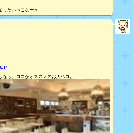
足したいぺこなー♬
901/
しなら、ココがオススメのお店ペコ。