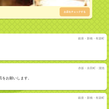
お店をチェックする
銀座・新橋・有楽町
赤坂・永田町・溜池
店をお願いします。
銀座・新橋・有楽町