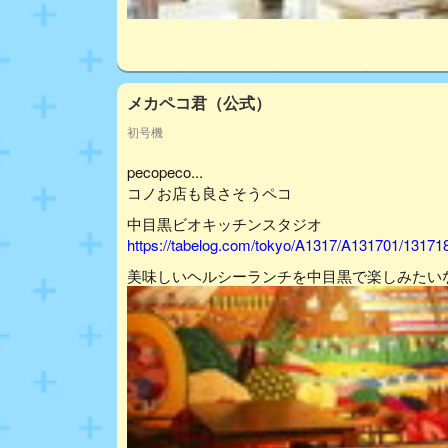
メカペコ君（公式）
初号機
pecopeco...
コノお店も良さそうペコ
中目黒ビオキッチンスタジオ
https://tabelog.com/tokyo/A1317/A131701/13171
美味しいヘルシーランチを中目黒で楽しみたい