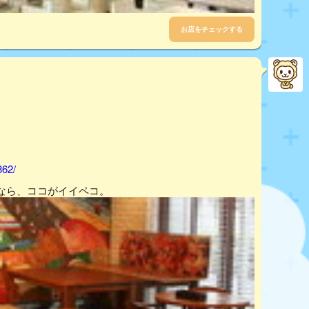
お店をチェックする
862/
なら、ココがイイペコ。