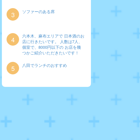
ソファーのある席
3
六本木、麻布エリアで 日本酒のお
4
店に行きたいです。 人数は7人、
個室で、8000円以下の お店を幾
つかご紹介いただきたいです！
八田でランチのおすすめ
5