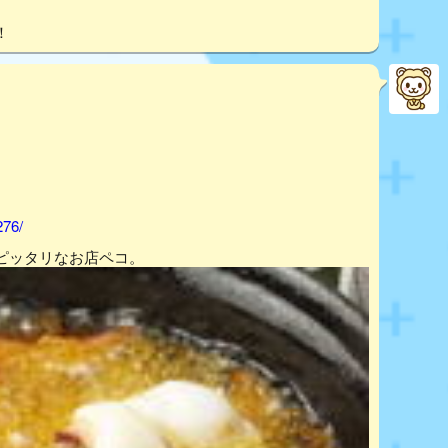
！
276/
ピッタリなお店ペコ。