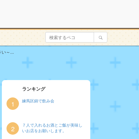
～...
ランキング
練馬区錦で飲み会
1
７人で入れるお酒とご飯が美味し
2
いお店をお願いします。