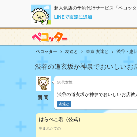
超人気店の予約代行サービス「ペコッタ
LINEで友達に追加
ペコッター
友達と
東京 友達と
渋谷・恵比
渋谷の道玄坂か神泉でおいしいお
20代女性
渋谷の道玄坂か神泉でおいしいお店教
質問
友達と
はらぺこ君（公式）
生まれたての