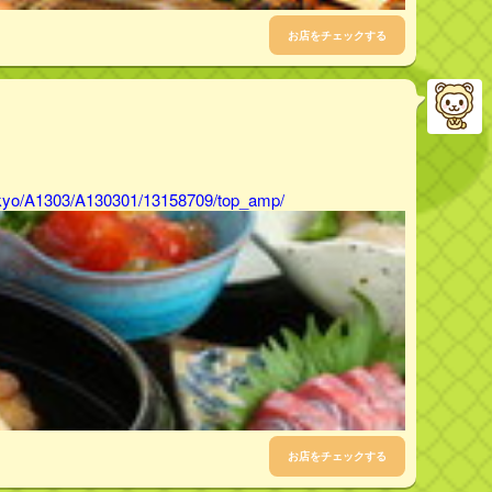
お店をチェックする
tokyo/A1303/A130301/13158709/top_amp/
お店をチェックする