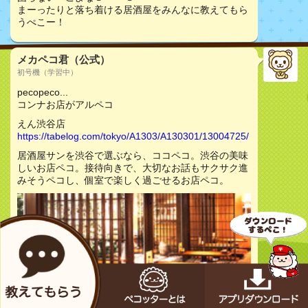
まーったりと落ち着ける居酒屋をみんなに教えてもら
うぺこー！
メカペコ君（公式）
初号機（学習中）
pecopeco...
コンナお店がアルペコ
えん渋谷店
https://tabelog.com/tokyo/A1303/A130301/13004725/
居酒屋サンを渋谷で選ぶなら、ココペコ。渋谷の美味
しいお店ペコ。接待向きで、大切なお話もサクサク進
みそうペコし、個室で楽しく過ごせるお店ペコ。