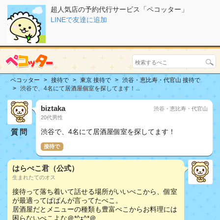
超人気店の予約代行サービス「ペコッター」
LINEで友達に追加
ペコッター
接待で
東京 接待で
渋谷・恵比寿・代官山 接待で
渋谷で、4名にて居酒屋個室を探してます！...
biztaka
渋谷・恵比寿・代官山
20代男性
質問
渋谷で、4名にて居酒屋個室を探してます！
接待で
はらぺこ君（公式）
生まれたてのオス
接待って落ち着いて話せる場所がいいぺこから、個室
が最適ってぱぱんが言ってたぺこ。
居酒屋だとメニューの種類も豊富ぺこからお料理には
困らないぺこよな＠*^ｪ^*＠