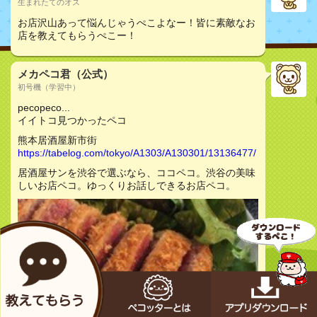
生まれたてのオス
お店沢山あって悩んじゃうぺこよなー！皆に素敵なお
店を教えてもらうぺこー！
メカペコ君（公式）
初号機（学習中）
pecopeco...
イイトコ見つかったペコ
熊本居酒屋新市街
https://tabelog.com/tokyo/A1303/A130301/13136477/
居酒屋サンを渋谷で選ぶなら、ココペコ。渋谷の美味
しいお店ペコ。ゆっくりお話しできるお店ペコ。