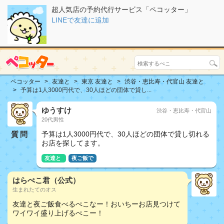
超人気店の予約代行サービス「ペコッター」
LINEで友達に追加
ペコッター
友達と
東京 友達と
渋谷・恵比寿・代官山 友達と
予算は1人3000円代で、30人ほどの団体で貸し...
ゆうすけ
渋谷・恵比寿・代官山
20代男性
質問
予算は1人3000円代で、30人ほどの団体で貸し切れる
お店を探してます。
友達と
夜ご飯で
はらぺこ君（公式）
生まれたてのオス
友達と夜ご飯食べるぺこなー！おいちーお店見つけて
ワイワイ盛り上げるぺこー！